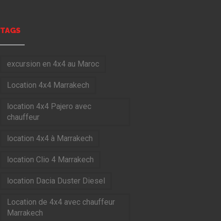
TAGS
[post_
excursion en 4x4 au Maroc
1-3 pax
4-7 pax
Location 4x4 Marrakech
€
€
100
120
location 4x4 Pajero avec
chauffeur
Reserver
Reserver
location 4x4 à Marrakech
location Clio 4 Marrakech
location Dacia Duster Diesel
Location de 4x4 avec chauffeur
Marrakech