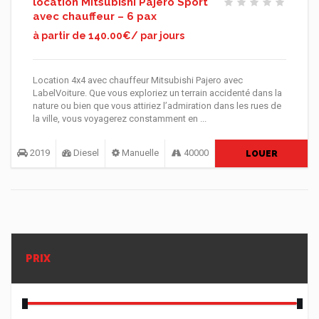
location Mitsubishi Pajero Sport
avec chauffeur – 6 pax
à partir de 140.00€/ par jours
Location 4x4 avec chauffeur Mitsubishi Pajero avec
LabelVoiture. Que vous exploriez un terrain accidenté dans la
nature ou bien que vous attiriez l’admiration dans les rues de
la ville, vous voyagerez constamment en ...
2019
Diesel
Manuelle
40000
LOUER
PRIX