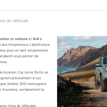
ion de véhicule
cation
de
voiture
et
4×4
à
5 ans d’expérience, LabelVoiture
ieur pour un tarif exceptionnel.
Marrakech vous permet de
vous.
e location. Car notre flotte se
daptent précisément à vos
ique, berline, SUV, monospace
s trouverez, certainement la
arge choix de véhicules