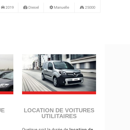
2019
Diesel
Manuelle
25000
2019
UE
LOCATION DE VOITURES
UTILITAIRES
Quelque soit la durée de
location
de