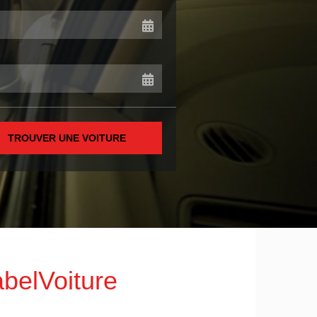
TROUVER UNE VOITURE
abelVoiture