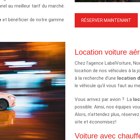
nel au meilleur tarif du marché.
e
et bénéficier de notre gamme
RÉSERVER MAINTENANT
Location voiture aé
Chez l’agence LabelVoiture, No
location de nos véhicules à la 
à la recherche d’une
location
d
le véhicule qu’il vous faut au mei
Vous arrivez par avion ? La
lo
possible. Ainsi, nos équipes vou
Alors, n’attendez plus, réservez
site et économisez!
Voiture avec chauff