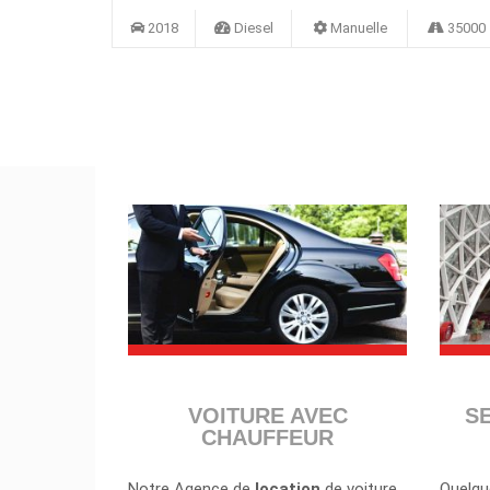
25000
2018
Diesel
Manuelle
35000
VOITURE AVEC
S
CHAUFFEUR
Notre Agence de
location
de voiture
Quelqu