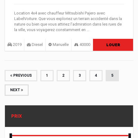
Location 4x4 avec chauffeur Mitsubishi Pajero avec
LabelVoiture. Que vous exploriez un terrain accidenté dans la
nature ou bien que vous attiriez l’admiration dans les rues de
la ville, vous voyagerez constamment en ...
2019
Diesel
Manuelle
40000
LOUER
(CURRENT)
PREVIOUS
1
2
3
4
5
NEXT
PRIX